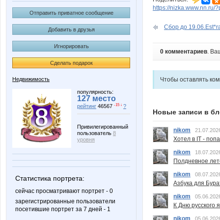
https://nizka.www.nn.ru/
Отправить приватное сообщение
Сбор до 19.06.Est*r
Добавить в друзья
Игнорировать
0 комментариев
. Ва
Сделать подарок
Недвижимость
Чтобы оставлять ко
популярность:
127 место
-15 ↓
рейтинг
46567
?
Новые записи в бл
Привилегированный
nikom
21.07.202
пользователь
8
Хотел в IT - поп
уровня
nikom
18.07.202
Полдневное лет
nikom
08.07.202
Статистика портрета:
Азбука для Бура
сейчас просматривают портрет - 0
nikom
05.06.202
зарегистрированные пользователи
К Дню русского 
посетившие портрет за 7 дней - 1
nikom
05.06.202