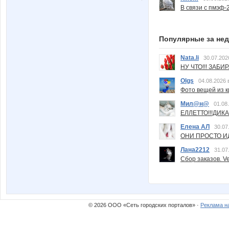
В связи с пмэф-
Популярные за не
Nata.li
30.07.202
НУ ЧТО!!! ЗАБИ
Olgs
04.08.2026 
Фото вещей из ки
Мил@н@
01.08
ЕЛЛЕТТО!!!ДИК
Елена АЛ
30.07
ОНИ ПРОСТО ИД
Лана2212
31.07
Сбор заказов. Ve
© 2026 ООО «Сеть городских порталов» ·
Реклама н