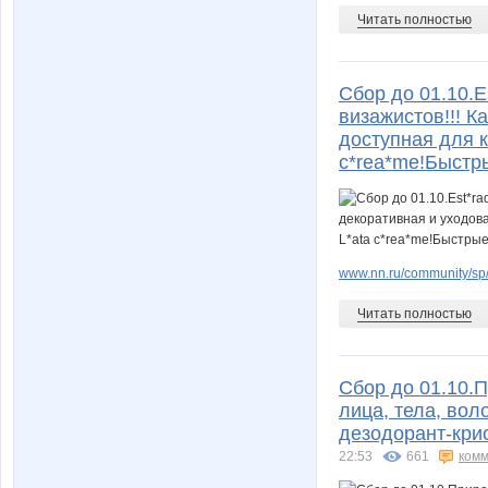
Читать полностью
Сбор до 01.10.
визажистов!!! К
доступная для ка
c*rea*me!Быстр
www.nn.ru/community/sp
Читать полностью
Сбор до 01.10.
лица, тела, вол
дезодорант-крис
22:53
661
комм