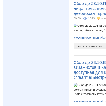
Сбор до 23.10.
лица, тела, вол
дезодорант-крис
09:59
1593
ко
www.nn.ru/community/sp/
Читать полностью
Сбор до 23.10.
визажистов!!! К
доступная для ка
c*rea*me!Быстр
www.nn.ru/community/sp/m