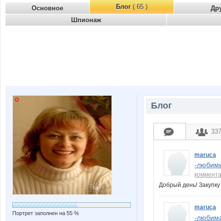
Блог
( 65 )
Основное
Др
Шпионаж
Блог
33
maruca
-любимы
коммент
Добрый день! Закупк
maruca
Портрет заполнен на 55 %
-любима