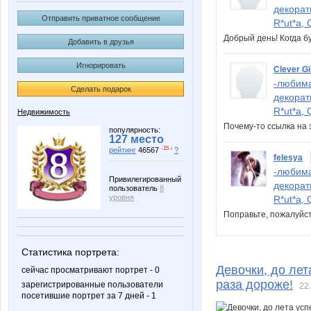
декорат
Отправить приватное сообщение
R*ut*a, 
Добрый день! Когда 
Добавить в друзья
Игнорировать
Clever Gi
-любима
Сделать подарок
декорат
R*ut*a, 
Недвижимость
Почему-то ссылка на 
популярность:
127 место
-15 ↓
рейтинг
46567
?
felesya
-любима
Привилегированный
декорат
пользователь
8
уровня
R*ut*a, 
Поправьте, пожалуйст
Статистика портрета:
Девочки, до лет
сейчас просматривают портрет - 0
раза дороже!
зарегистрированные пользователи
22
посетившие портрет за 7 дней - 1