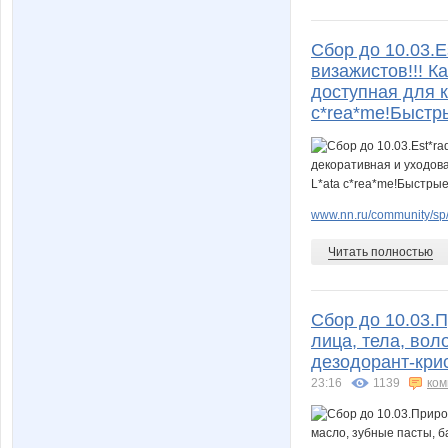
Сбор до 10.03.
визажистов!!! К
доступная для ка
c*rea*me!Быстр
www.nn.ru/community/sp/m
Читать полностью
Сбор до 10.03.
лица, тела, вол
дезодорант-крис
23:16
1139
ком