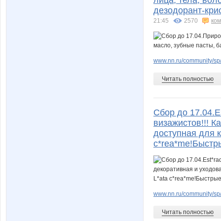
лица, тела, вол
дезодорант-крис
21:45
2570
ко
www.nn.ru/community/sp/
Читать полностью
Сбор до 17.04.
визажистов!!! К
доступная для ка
c*rea*me!Быстр
www.nn.ru/community/sp/m
Читать полностью