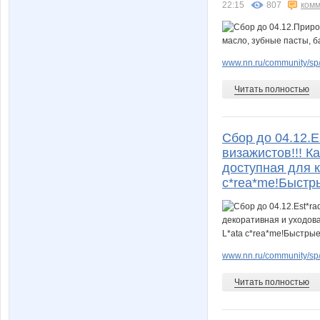
22:15
807
комм
www.nn.ru/community/sp/
Читать полностью
Сбор до 04.12.
визажистов!!! К
доступная для ка
c*rea*me!Быстр
www.nn.ru/community/sp
Читать полностью