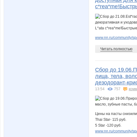
доступная для ка
c*rea*me!Быстр
www.nn.ru/community/sp/m
Читать полностью
Сбор до 19.06.
лица, тела, вол
дезодорант-крис
13:54
757
комм
Цены на пасты снизили
Thai Star- 115 руб.
5 Star -120 руб.
www.nn.ru/community/sp/