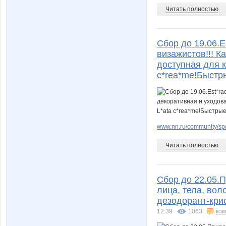
Читать полностью
Сбор до 19.06.
визажистов!!! К
доступная для ка
c*rea*me!Быстр
www.nn.ru/community/sp
Читать полностью
Сбор до 22.05.
лица, тела, вол
дезодорант-крис
12:39
1063
ко